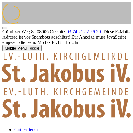
Görnitzer Weg 8 | 08606 Oelsnitz
03 74 21 / 2 29 29
Diese E-Mail-
Adresse ist vor Spambots geschützt! Zur Anzeige muss JavaScript
eingeschaltet sein.
Mo bis Fr: 8 – 15 Uhr
Mobile Menu Toggle
Gottesdienste