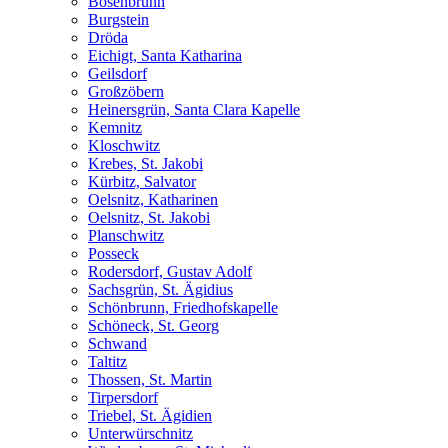
Bösenbrunn
Burgstein
Dröda
Eichigt, Santa Katharina
Geilsdorf
Großzöbern
Heinersgrün, Santa Clara Kapelle
Kemnitz
Kloschwitz
Krebes, St. Jakobi
Kürbitz, Salvator
Oelsnitz, Katharinen
Oelsnitz, St. Jakobi
Planschwitz
Posseck
Rodersdorf, Gustav Adolf
Sachsgrün, St. Ägidius
Schönbrunn, Friedhofskapelle
Schöneck, St. Georg
Schwand
Taltitz
Thossen, St. Martin
Tirpersdorf
Triebel, St. Ägidien
Unterwürschnitz