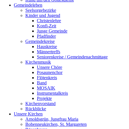
Gemeindeleben
Seelsorgebezirke
Kinder und Jugend
Christenlehre
Konfi-Zeit
Junge Gemeinde
Pfadfinder
Gemeindekreise
Hauskreise
Männertreffs
Seniorenkreise / Gemeindenachmittage
Kirchenmusik
Unsere Chöre
Posaunenchor
Flötenkreis
Band
MOSAIK
Instrumentalkreis
Projekte
Kirchenvorstand
Rückblicke
Unsere Kirchen
Arnoldsgrün, Jungfrau Maria
Bobenneukirchen, St. Margareten