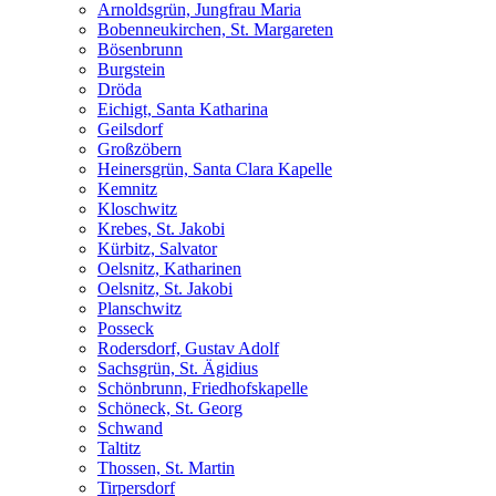
Arnoldsgrün, Jungfrau Maria
Bobenneukirchen, St. Margareten
Bösenbrunn
Burgstein
Dröda
Eichigt, Santa Katharina
Geilsdorf
Großzöbern
Heinersgrün, Santa Clara Kapelle
Kemnitz
Kloschwitz
Krebes, St. Jakobi
Kürbitz, Salvator
Oelsnitz, Katharinen
Oelsnitz, St. Jakobi
Planschwitz
Posseck
Rodersdorf, Gustav Adolf
Sachsgrün, St. Ägidius
Schönbrunn, Friedhofskapelle
Schöneck, St. Georg
Schwand
Taltitz
Thossen, St. Martin
Tirpersdorf